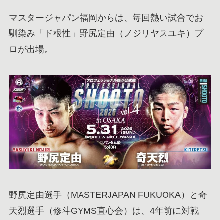
マスタージャパン福岡からは、毎回熱い試合でお
馴染み「ド根性」野尻定由（ノジリヤスユキ）プ
ロが出場。
野尻定由選手（MASTERJAPAN FUKUOKA）と奇
天烈選手（修斗GYMS直心会）は、4年前に対戦