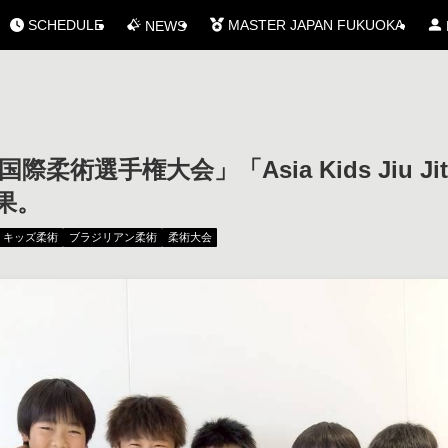
SCHEDULE
MASTER JAPAN FUKUOKA
NEWS
際柔術選手権大会」「Asia Kids Jiu Jits
結果。
キッズ柔術
ブラジリアン柔術
柔術大会