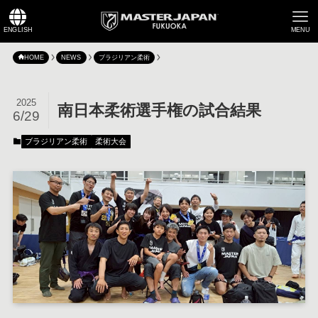
ENGLISH
MENU
HOME
NEWS
ブラジリアン柔術
2025
南日本柔術選手権の試合結果
6/29
ブラジリアン柔術
柔術大会