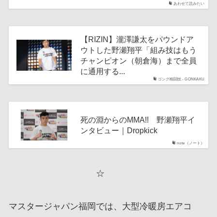
あわせて読みたい
【RIZIN】瀧澤謙太をパウンドア
ウトした野瀬翔平「組み技はもう
チャンピオン（朝倉海）まで全員
に通用する...
ゴング格闘技 - GONKAKU
死の淵からのMMA!! 野瀬翔平イ
ンタビュー｜Dropkick
note（ノート）
☆
マスタージャパン福岡では、大型冷暖房エアコ