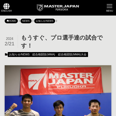
ENGLISH
MENU
HOME
NEWS
お知らせ/NEWS
もうすぐ、プロ選手達の試合で
2024
2/21
す！
お知らせ/NEWS
総合格闘技(MMA)
総合格闘技(MMA)大会